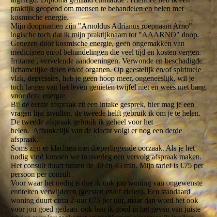
praktijk geopend om mensen te behandelen en helen met
kosmische energie.
Mijn doopnamen zijn "Arnoldus Adrianus roepnaam Arno"
logische toch dat ik mijn praktijknaam tot "AAARNO" doop.
Genezen door kosmische energie, geen ongemakken van
medicijnen en/of behandelingen die veel tijd en kosten vergen.
Irritante , vervelende aandoeningen. Verwonde en beschadigde
lichamelijke delen en/of organen. Op geestelijk en/of spirituele
vlak, depressies, heb je geen hoop meer, ongeneeslijk, wil je
toch langer van het leven genieten twijfel niet en wees niet bang
voor deze energie.
Bij de eerste afspraak zit een intake gesprek, hier mag je een
vragen lijst invullen. de tweede helft gebruik ik om je te helen.
De tweede afspraak gebruik ik geheel voor het
helen. Afhankelijk van de klacht volgt er nog een derde
afspraak.
Soms zijn er klachten met dieperliggende oorzaak. Als je het
nodig vind kunnen we in overleg een vervolg afspraak maken.
Het consult duurt tussen de 30 en 45 min. Mijn tarief is €75 per
persoon per consult .
Voor waar het nodig is doe ik ook jou woning van ongewenste
entiteiten verwijderen (geesten en/of zielen). Een standaard
woning duurt circa 2-uur €75 per uur, maar dan word het ook
voor jou goed gedaan. ook ben ik goed in het geven van juiste