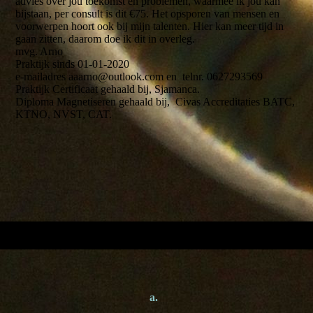
advies over jou toekomst en problemen, waarmee ik jou kan
bijstaan, per consult is dit €75. Het opsporen van mensen en
voorwerpen hoort ook bij mijn talenten. Hier kan meer tijd in
gaan zitten, daarom doe ik dit in overleg.
mvg. Arno
Praktijk sinds 01-01-2020
e-mailadres aaarno@outlook.com en telnr. 0627293569
Praktijk Certificaat gehaald bij, Sjamanca.
Diploma Magnetiseren gehaald bij, Civas Accreditaties BATC,
KTNO, NVST, CAT.
a.