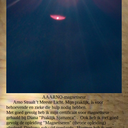
AAARNO-magnetiseur
Arno Straalt 't Meeste Licht. Mijn praktijk, is voor
behoevende en zieke die hulp nodig hebben.
Met goed gevolg heb ik mijn certificaat voor magnetiseur
gehaald bij Diana "Praktijk Sjamanca" . Ook heb ik met goed
gevolg de opleiding "Magnetiseren" (theorie opleiding)
afgelegd. Diploma gehaald cumlaude . Hiermee heb ik een